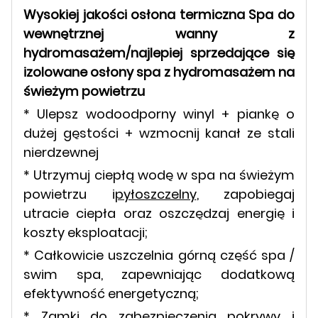
Wysokiej jakości osłona termiczna Spa do
wewnętrznej wanny z
hydromasażem/najlepiej sprzedające się
izolowane osłony spa z hydromasażem na
świeżym powietrzu
* Ulepsz wodoodporny winyl + piankę o
dużej gęstości + wzmocnij kanał ze stali
nierdzewnej
* Utrzymuj ciepłą wodę w spa na świeżym
powietrzu i
pyłoszczelny
, zapobiegaj
utracie ciepła oraz oszczędzaj energię i
koszty eksploatacji;
* Całkowicie uszczelnia górną część spa /
swim spa, zapewniając dodatkową
efektywność energetyczną;
* Zamki do zabezpieczenia pokrywy i