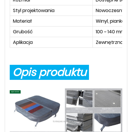
Styl projektowania
Nowoczesny
Materiał
Winyl, pianka EP
Grubość
100 ~ 140 mm
Aplikacja
Zewnętrzna wan
Opis produktu