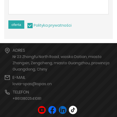
oferta
Polityka prywatności
ADRES
Nr 23 Zhongfu North Road, wioska Datian, miasto
Zhongxin, Zengcheng, miasto Guangzhou, prowincja
Guangdong, Chiny
E-MAIL
lovia-spas@ispas.cn
TELEFON
+8613802541081