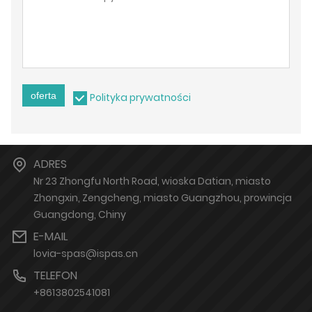
oferta
Polityka prywatności
ADRES
Nr 23 Zhongfu North Road, wioska Datian, miasto
Zhongxin, Zengcheng, miasto Guangzhou, prowincja
Guangdong, Chiny
E-MAIL
lovia-spas@ispas.cn
TELEFON
+8613802541081