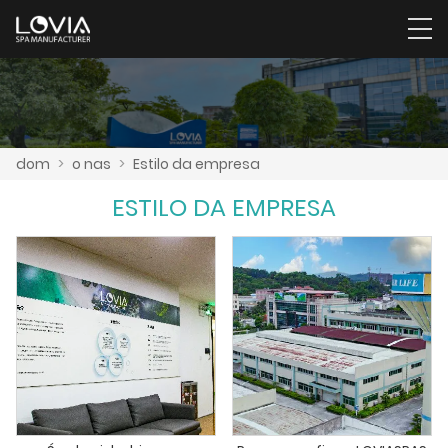
dom
>
o nas
>
Estilo da empresa
ESTILO DA EMPRESA