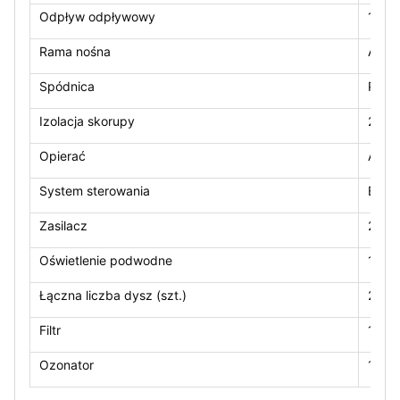
Odpływ odpływowy
1 szt.
Rama nośna
Alum
Spódnica
PS (k
Izolacja skorupy
2 cm
Opierać
ABS
System sterowania
Balb
Zasilacz
220V
Oświetlenie podwodne
1 szt.
Łączna liczba dysz (szt.)
21 sz
Filtr
1*10
Ozonator
1 szt.