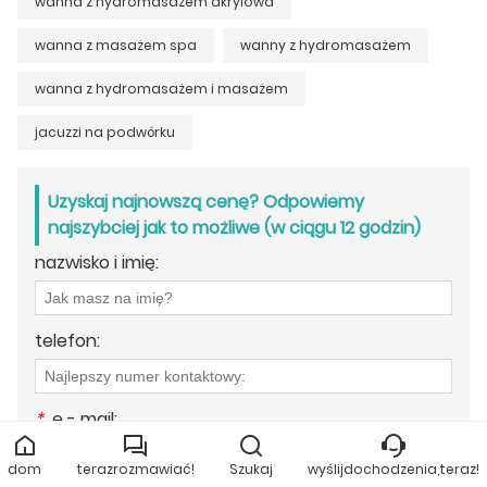
wanna z hydromasażem akrylowa
wanna z masażem spa
wanny z hydromasażem
wanna z hydromasażem i masażem
jacuzzi na podwórku
Uzyskaj najnowszą cenę? Odpowiemy
najszybciej jak to możliwe (w ciągu 12 godzin)
nazwisko i imię:
telefon:
*
e - mail:
dom
terazrozmawiać!
Szukaj
wyślijdochodzenia,teraz!