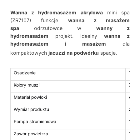
Wanna z hydromasażem akrylowa
mini spa
(ZR7107) funkcje
wanna z masażem
spa
odrzutowce w
wanny z
hydromasażem
projekt. Idealny
wanna z
hydromasażem i masażem
dla
kompaktowych
jacuzzi na podwórku
spacje.
Osadzenie
1 sal
Kolory muszli
7 ko
Materiał powłoki
Amery
Wymiar produktu
2100
Pompa strumieniowa
1*2,
Zawór powietrza
1 szt.