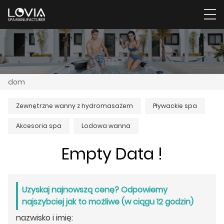
dom
Zewnętrzne wanny z hydromasażem
Pływackie spa
Akcesoria spa
Lodowa wanna
Empty Data !
Uzyskaj najnowszą cenę? Odpowiemy
najszybciej jak to możliwe (w ciągu 12 godzin)
nazwisko i imię: