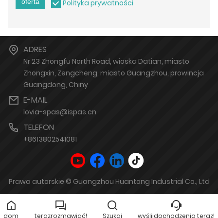
oferta
Polityka prywatności
ADRES
Nr 23 Zhongfu North Road, wioska Datian, miasto
Zhongxin, Zengcheng, miasto Guangzhou, prowincja
Guangdong, Chiny
E-MAIL
lovia-spas@ispas.cn
TELEFON
+8613802541081
Prawa autorskie © Guangzhou Huantong Industrial Co., Ltd
dom
terazrozmawiać!
Szukaj
wyślijdochodzenia,teraz!